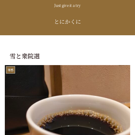
Just give it a try
とにかくに
雪と衆院選
雑感