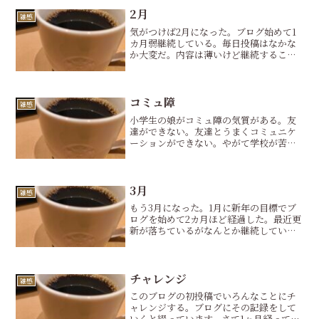
2月
雑感
気がつけば2月になった。ブログ始めて1
カ月弱継続している。毎日投稿はなかな
か大変だ。内容は薄いけど継続すること
が大事。そしてアレやコレや行動するき
っかけとして機能することが大事。ブロ
グを始めてからの意識行動が変わってき
たことは実感している。...
コミュ障
雑感
小学生の娘がコミュ障の気質がある。友
達ができない。友達とうまくコミュニケ
ーションができない。やがて学校が苦痛
になり毎日学校にいきたくないとこぼ
す。不登校に片足突っ込んでいる状態で
とても心配だし、親としてもそんな娘を
みているのが辛い。娘のコミ...
3月
雑感
もう3月になった。1月に新年の目標でブ
ログを始めて2カ月ほど経過した。最近更
新が落ちているがなんとか継続してい
る。変化のない投稿がモチベを下げてい
る。もっと変化を加えたいところ。投稿
の内容、デザインなど今までのものから
アップデートしよう。こ...
チャレンジ
雑感
このブログの初投稿でいろんなことにチ
ャレンジする。ブログにその記録をして
いくと綴っています。さて1ヶ月経ってい