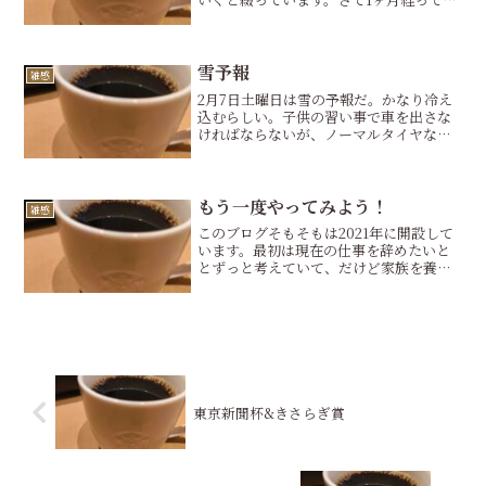
まどんな状況でしょう。社労士の資格を
活かすために行動する漢字検定を受ける
ウクレレを弾けるように練習する競馬の
馬券を買って1年追いか...
雪予報
雑感
2月7日土曜日は雪の予報だ。かなり冷え
込むらしい。子供の習い事で車を出さな
ければならないが、ノーマルタイヤなの
で心配だ。今週は子供との活動をどうす
るか。外遊びはかなり寒そうではある
が、負けずに外に繰り出して行こう。日
曜日は金沢動物園に行こう...
もう一度やってみよう！
雑感
このブログそもそもは2021年に開設して
います。最初は現在の仕事を辞めたいと
とずっと考えていて、だけど家族を養う
ための収入を確保せずに辞めることはで
きないし、どうしたものかとあれこれ考
えていた時に、ブログのアフィリエイト
で稼げないかな？なん...
東京新聞杯&きさらぎ賞