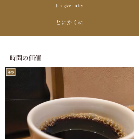
Just give it a try
とにかくに
時間の価値
雑感