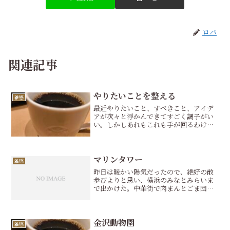
ロバ
関連記事
やりたいことを整える
雑感
最近やりたいこと、すべきこと、アイデ
アが次々と浮かんできてすごく調子がい
い。しかしあれもこれも手が回るわけで
もないし、行動に移せなければ実になる
とは言えない。できることに絞って行動
に繋げていかないといけないと思う。仕
事、趣味、子育て・教育、...
マリンタワー
雑感
昨日は暖かい陽気だったので、絶好の散
歩びよりと思い、横浜のみなとみらいま
で出かけた。中華街で肉まんとごま団子
を買って山下公園で軽くランチした。山
下公園はドッグイベントをやっていて、
ワンちゃんがわんさかおった。その後マ
リンタワーにいき30階の...
金沢動物園
雑感