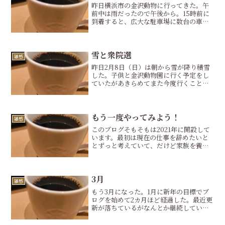
昨日横浜市の金沢動物に行ってきた。午
前中は雨だったので午後から。15時前に
到着すると、広大な駐車場に数台の車し
かなく、一瞬営業してないかと思うくら
い、閑散としていた。天気が良くなかっ
たからかもしれないが、祝日にこれだと
営業が成立するのか心配...
雪と衆院選
雑感
昨日2月8日（日）は朝から雪が降り積雪
した。子供と金沢動物園に行く予定をし
ていたがあきらめてまた今度行くことに
した。代わりに久しぶりに降り積もった
雪を愛でることにした。それと衆議院議
員選挙が行われたので、雪景色を楽しみ
ながら投票所まで歩いて...
もう一度やってみよう！
雑感
このブログそもそもは2021年に開設して
います。最初は現在の仕事を辞めたいと
とずっと考えていて、だけど家族を養う
ための収入を確保せずに辞めることはで
きないし、どうしたものかとあれこれ考
えていた時に、ブログのアフィリエイト
で稼げないかな？なん...
3月
雑感
もう3月になった。1月に新年の目標でブ
ログを始めて2カ月ほど経過した。最近更
新が落ちているがなんとか継続してい
る。変化のない投稿がモチベを下げてい
る。もっと変化を加えたいところ。投稿